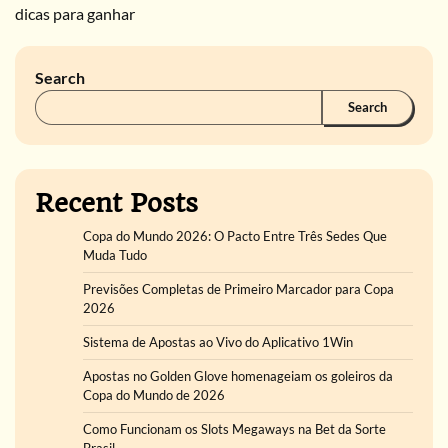
dicas para ganhar
Search
Search
Recent Posts
Copa do Mundo 2026: O Pacto Entre Três Sedes Que
Muda Tudo
Previsões Completas de Primeiro Marcador para Copa
2026
Sistema de Apostas ao Vivo do Aplicativo 1Win
Apostas no Golden Glove homenageiam os goleiros da
Copa do Mundo de 2026
Como Funcionam os Slots Megaways na Bet da Sorte