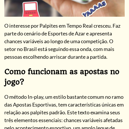
O interesse por Palpites em Tempo Real cresceu. Faz
parte do cenário de Esportes de Azar e apresenta
chances variáveis ao longo de uma competição. O
setor no Brasil está seguindo essa onda, com mais
pessoas escolhendo arriscar durante a partida.
Como funcionam as apostas no
jogo?
O método In-play, um estilo bastante comum no ramo
das Apostas Esportivas, tem características únicas em
relação aos palpites padrão. Este texto examina seus
três elementos essenciais: chances variáveis afetadas
pelo acontecimento esportivo, um amplo leque de