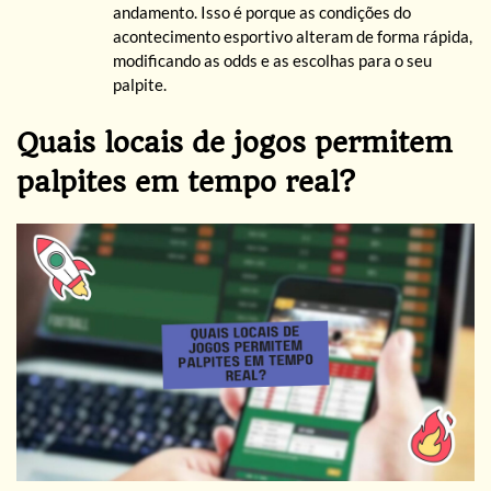
andamento. Isso é porque as condições do
acontecimento esportivo alteram de forma rápida,
modificando as odds e as escolhas para o seu
palpite.
Quais locais de jogos permitem
palpites em tempo real?