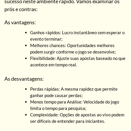
sucesso neste ambiente rápido. Vamos examinar os
prós e contras:
As vantagens:
Ganhos rápidos: Lucro instantâneo sem esperar o
evento terminar;
Melhores chances: Oportunidades melhores
podem surgir conforme o jogo se desenvolve;
Flexibilidade: Ajuste suas apostas baseado no que
acontece em tempo real.
As desvantagens:
Perdas rápidas: A mesma rapidez que permite
ganhar pode causar perdas;
Menos tempo para Análise: Velocidade do jogo
limita o tempo para pesquisa;
Complexidade: Opções de apostas ao vivo podem
ser difíceis de entender para iniciantes.