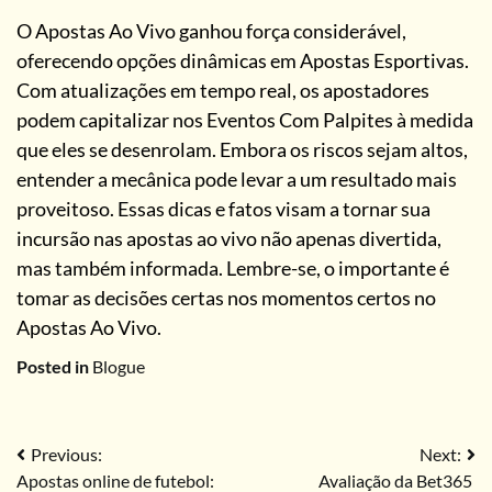
O Apostas Ao Vivo ganhou força considerável,
oferecendo opções dinâmicas em Apostas Esportivas.
Com atualizações em tempo real, os apostadores
podem capitalizar nos Eventos Com Palpites à medida
que eles se desenrolam. Embora os riscos sejam altos,
entender a mecânica pode levar a um resultado mais
proveitoso. Essas dicas e fatos visam a tornar sua
incursão nas apostas ao vivo não apenas divertida,
mas também informada. Lembre-se, o importante é
tomar as decisões certas nos momentos certos no
Apostas Ao Vivo.
Posted in
Blogue
Previous:
Next:
Apostas online de futebol:
Avaliação da Bet365