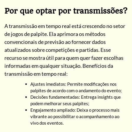
Por que optar por transmissões?
A transmissão em tempo real está crescendo no setor
de jogos de palpite. Ela aprimora os métodos
convencionais de previsão ao fornecer dados
atualizados sobre competições e partidas. Esse
recurso se mostra útil para quem quer fazer escolhas
informadas em qualquer situação. Benefícios da
transmissão em tempo real:
Ajustes imediatos: Permite modificações nos
palpites de acordo com o andamento do evento;
Decisões fundamentadas: Entrega insights que
podem melhorar seus palpites;
Engajamento ampliado: Deixa o processo mais
vibrante ao possibilitar o acompanhamento ao
vivo dos eventos.