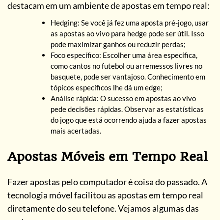
destacam em um ambiente de apostas em tempo real:
Hedging: Se você já fez uma aposta pré-jogo, usar
as apostas ao vivo para hedge pode ser útil. Isso
pode maximizar ganhos ou reduzir perdas;
Foco específico: Escolher uma área específica,
como cantos no futebol ou arremessos livres no
basquete, pode ser vantajoso. Conhecimento em
tópicos específicos lhe dá um edge;
Análise rápida: O sucesso em apostas ao vivo
pede decisões rápidas. Observar as estatísticas
do jogo que está ocorrendo ajuda a fazer apostas
mais acertadas.
Apostas Móveis em Tempo Real
Fazer apostas pelo computador é coisa do passado. A
tecnologia móvel facilitou as apostas em tempo real
diretamente do seu telefone. Vejamos algumas das