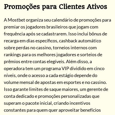
Promoções para Clientes Ativos
A Mostbet organiza seu calendário de promoções para
premiar os jogadores brasileiros que jogam com
frequência após se cadastrarem. Isso inclui bônus de
recarga em dias específicos, cashback automático
sobre perdas no cassino, torneios internos com
rankings para os melhores jogadores e sorteios de
prêmios entre contas elegíveis. Além disso, a
operadora tem um programa VIP dividido em cinco
níveis, onde o acesso a cada estágio depende do
volume mensal de apostas em esportes e no cassino.
Isso garante limites de saque maiores, um gerente de
conta dedicado e promoções personalizadas que
superam o pacote inicial, criando incentivos
constantes para quem quer aproveitar benefícios