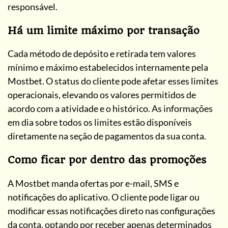
responsável.
Há um limite máximo por transação
Cada método de depósito e retirada tem valores
mínimo e máximo estabelecidos internamente pela
Mostbet. O status do cliente pode afetar esses limites
operacionais, elevando os valores permitidos de
acordo com a atividade e o histórico. As informações
em dia sobre todos os limites estão disponíveis
diretamente na seção de pagamentos da sua conta.
Como ficar por dentro das promoções
A Mostbet manda ofertas por e-mail, SMS e
notificações do aplicativo. O cliente pode ligar ou
modificar essas notificações direto nas configurações
da conta, optando por receber apenas determinados