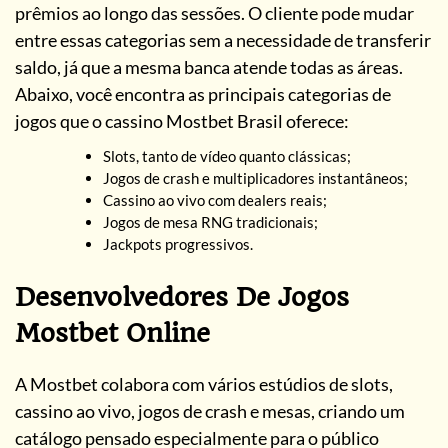
prêmios ao longo das sessões. O cliente pode mudar
entre essas categorias sem a necessidade de transferir
saldo, já que a mesma banca atende todas as áreas.
Abaixo, você encontra as principais categorias de
jogos que o cassino Mostbet Brasil oferece:
Slots, tanto de vídeo quanto clássicas;
Jogos de crash e multiplicadores instantâneos;
Cassino ao vivo com dealers reais;
Jogos de mesa RNG tradicionais;
Jackpots progressivos.
Desenvolvedores De Jogos
Mostbet Online
A Mostbet colabora com vários estúdios de slots,
cassino ao vivo, jogos de crash e mesas, criando um
catálogo pensado especialmente para o público