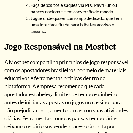
Faça depósitos e saques via PIX, Pay4Fun ou
bancos nacionais sem conversão de moeda.
Jogue onde quiser com o app dedicado, que tem
uma interface fluida para bilhetes ao vivo e
cassino.
Jogo Responsável na Mostbet
A Mostbet compartilha princípios de jogo responsável
com os apostadores brasileiros por meio de materiais
educativos e ferramentas práticas dentro da
plataforma. A empresa recomenda que cada
apostador estabeleça limites de tempo e dinheiro
antes de iniciar as apostas ou jogos no cassino, para
não prejudicar o orçamento da casa ou suas atividades
diárias. Ferramentas como as pausas temporárias
deixam o usuário suspender o acesso à conta por