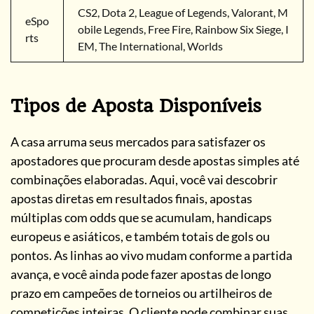
CS2, Dota 2, League of Legends, Valorant, M
eSpo
obile Legends, Free Fire, Rainbow Six Siege, I
rts
EM, The International, Worlds
Tipos de Aposta Disponíveis
A casa arruma seus mercados para satisfazer os
apostadores que procuram desde apostas simples até
combinações elaboradas. Aqui, você vai descobrir
apostas diretas em resultados finais, apostas
múltiplas com odds que se acumulam, handicaps
europeus e asiáticos, e também totais de gols ou
pontos. As linhas ao vivo mudam conforme a partida
avança, e você ainda pode fazer apostas de longo
prazo em campeões de torneios ou artilheiros de
competições inteiras. O cliente pode combinar suas