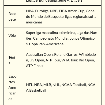
League, Bundesliga, Serie A, Ligue 1
NBA, Euroliga, NBB, FIBA AmeriCup, Copa
Basq
do Mundo de Basquete, ligas regionais sul-a
uete
mericanas
Superliga masculina e feminina, Liga das Naç
Vôle
ões, Campeonato Mundial, Jogos Olímpico
i
s, Copa Pan-Americana
Australian Open, Roland Garros, Wimbledo
Têni
n, US Open, ATP Tour, WTA Tour, Rio Open,
s
ATP Finals
Espo
rtes
NFL, NBA, MLB, NHL, NCAA Football, NCA
Ame
A Basketball
rican
os