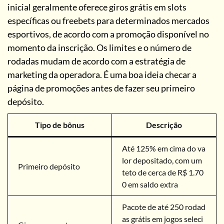
inicial geralmente oferece giros grátis em slots
específicas ou freebets para determinados mercados
esportivos, de acordo com a promoção disponível no
momento da inscrição. Os limites e o número de
rodadas mudam de acordo com a estratégia de
marketing da operadora. É uma boa ideia checar a
página de promoções antes de fazer seu primeiro
depósito.
Tipo de bônus
Descrição
Até 125% em cima do va
lor depositado, com um
Primeiro depósito
teto de cerca de R$ 1.70
0 em saldo extra
Pacote de até 250 rodad
as grátis em jogos seleci