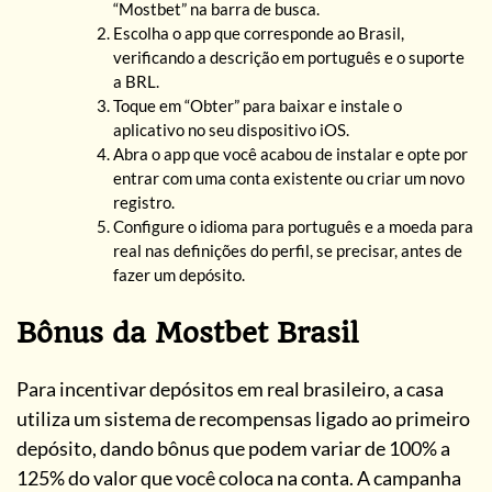
“Mostbet” na barra de busca.
Escolha o app que corresponde ao Brasil,
verificando a descrição em português e o suporte
a BRL.
Toque em “Obter” para baixar e instale o
aplicativo no seu dispositivo iOS.
Abra o app que você acabou de instalar e opte por
entrar com uma conta existente ou criar um novo
registro.
Configure o idioma para português e a moeda para
real nas definições do perfil, se precisar, antes de
fazer um depósito.
Bônus da Mostbet Brasil
Para incentivar depósitos em real brasileiro, a casa
utiliza um sistema de recompensas ligado ao primeiro
depósito, dando bônus que podem variar de 100% a
125% do valor que você coloca na conta. A campanha