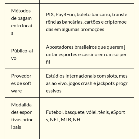
Métodos
PIX, Pay4Fun, boleto bancário, transfe
de pagam
rências bancárias, cartões e criptomoe
ento locai
das em algumas promoções
s
Apostadores brasileiros que querem j
Público-al
untar esportes e cassino em um só per
vo
fil
Provedor
Estúdios internacionais com slots, mes
es de soft
as ao vivo, jogos crash e jackpots progr
ware
essivos
Modalida
des espor
Futebol, basquete, vôlei, tênis, eSport
tivas princ
s, NFL, MLB, NHL
ipais