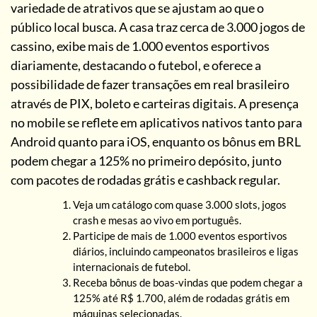
variedade de atrativos que se ajustam ao que o
público local busca. A casa traz cerca de 3.000 jogos de
cassino, exibe mais de 1.000 eventos esportivos
diariamente, destacando o futebol, e oferece a
possibilidade de fazer transações em real brasileiro
através de PIX, boleto e carteiras digitais. A presença
no mobile se reflete em aplicativos nativos tanto para
Android quanto para iOS, enquanto os bônus em BRL
podem chegar a 125% no primeiro depósito, junto
com pacotes de rodadas grátis e cashback regular.
Veja um catálogo com quase 3.000 slots, jogos
crash e mesas ao vivo em português.
Participe de mais de 1.000 eventos esportivos
diários, incluindo campeonatos brasileiros e ligas
internacionais de futebol.
Receba bônus de boas-vindas que podem chegar a
125% até R$ 1.700, além de rodadas grátis em
máquinas selecionadas.