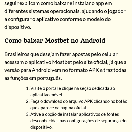
seguir explicam como baixar e instalar o app em
diferentes sistemas operacionais, ajudando o jogador
a configurar o aplicativo conforme o modelo do
dispositivo.
Como baixar Mostbet no Android
Brasileiros que desejam fazer apostas pelo celular
acessam o aplicativo Mostbet pelo site oficial, já que a
versão para Android vem no formato APK e traz todas
as funções em português.
Visite o portal e clique na seção dedicada ao
aplicativo móvel.
Faça o download do arquivo APK clicando no botão
que aparece na página oficial.
Ative a opção de instalar aplicativos de fontes
desconhecidas nas configurações de segurança do
dispositivo.