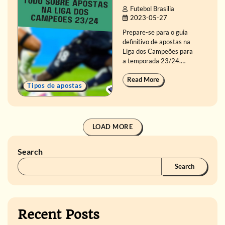
Futebol Brasilia
2023-05-27
Prepare-se para o guia
definitivo de apostas na
Liga dos Campeões para
a temporada 23/24.…
Read More
Tipos de apostas
LOAD MORE
Search
Search
Recent Posts