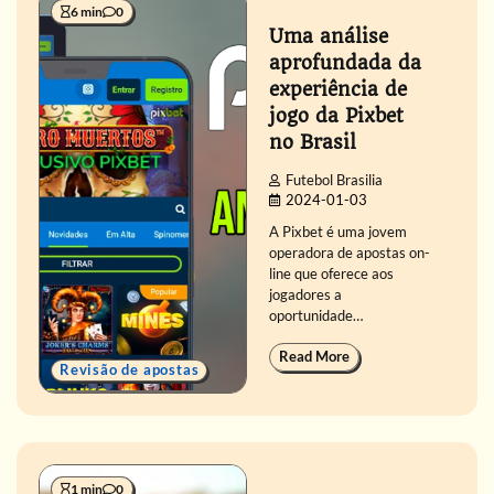
6 min
0
Uma análise
aprofundada da
experiência de
jogo da Pixbet
no Brasil
Futebol Brasilia
2024-01-03
A Pixbet é uma jovem
operadora de apostas on-
line que oferece aos
jogadores a
oportunidade…
Read More
Revisão de apostas
1 min
0