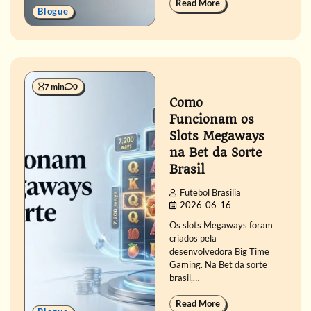
Read More
Blogue
7 min
0
Como
Funcionam os
Slots Megaways
na Bet da Sorte
Brasil
Futebol Brasilia
2026-06-16
Os slots Megaways foram
criados pela
desenvolvedora Big Time
Gaming. Na Bet da sorte
brasil,…
Read More